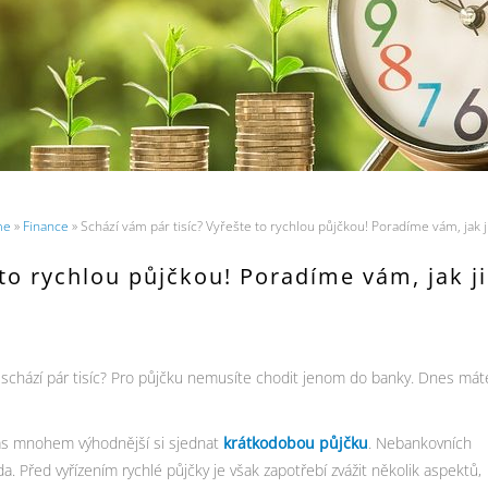
me
»
Finance
» Schází vám pár tisíc? Vyřešte to rychlou půjčkou! Poradíme vám, jak j
 to rychlou půjčkou! Poradíme vám, jak ji
m schází pár tisíc? Pro půjčku nemusíte chodit jenom do banky. Dnes mát
o vás mnohem výhodnější si sjednat
krátkodobou půjčku
. Nebankovních
ada. Před vyřízením rychlé půjčky je však zapotřebí zvážit několik aspektů,