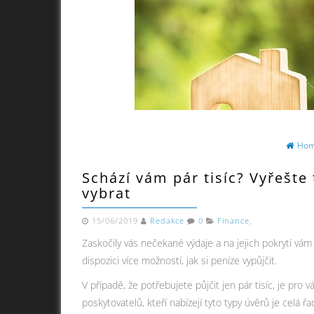
Ho
Schází vám pár tisíc? Vyřešte
vybrat
15/06/2019
Redakce
0
Finance
,
Zaskočily vás nečekané výdaje a na jejich pokrytí vá
dispozici více možností, jak si peníze vypůjčit.
V případě, že potřebujete půjčit jen pár tisíc, je pr
poskytovatelů, kteří nabízejí tyto typy úvěrů je celá ř