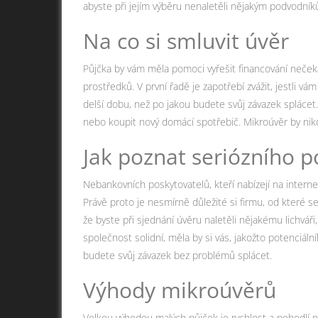
abyste při jejím výběru nenaletěli nějakým podvodní
Na co si smluvit úvěr
Půjčka by vám měla pomoci vyřešit financování neček
prostředků. V první řadě je zapotřebí zvážit, jestli v
delší dobu, než po jakou budete svůj závazek splácet. R
nebo koupit nový domácí spotřebič. Mikroúvěr by nikd
Jak poznat seriózního p
Nebankovních poskytovatelů, kteří nabízejí na interne
Právě proto je nesmírně důležité si firmu, od které s
že byste při sjednání úvěru naletěli nějakému lichváři,
společnost solidní, měla by si vás, jakožto potenciálníh
budete svůj závazek bez problémů splácet.
Výhody mikroúvěrů
Velkou výhodou malých půjček je rychlost a pohodlí př