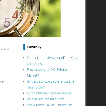
Novinky
i vybrat
Firemní atmosféra: poradíme vám,
jak ji zlepšit!
Proč si vybrat právě Extéria
Market?
Jak vést schůzku, abyste dosáhli
e k
vašeho cíle?
Extéria Partner vydělává za vás!
Jak skloubit rodinu a práci?
Konkurence: Jak se jí nebát, ale