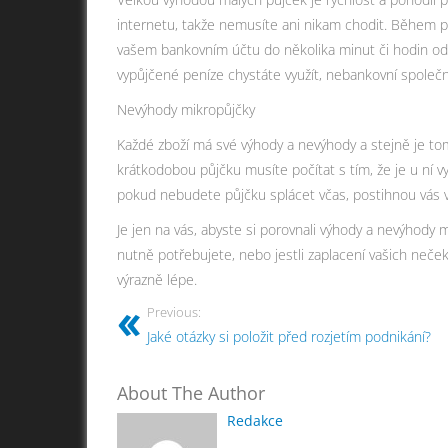
internetu, takže nemusíte ani nikam chodit. Během p
vašem bankovním účtu do několika minut či hodin od o
vypůjčené peníze chystáte využít, nebankovní společn
Nevýhody mikropůjčky
Každé zboží má své výhody a nevýhody a stejně je tomu 
krátkodobou půjčku musíte počítat s tím, že je u ní v
pokud nebudete půjčku splácet včas, postihnou vás 
Je jen na vás, abyste si porovnali výhody a nevýhody m
nutně potřebujete, nebo jestli zaplacení vašich neče
výrazně lépe.
Previous:
Jaké otázky si položit před rozjetím podnikání?
About The Author
Redakce