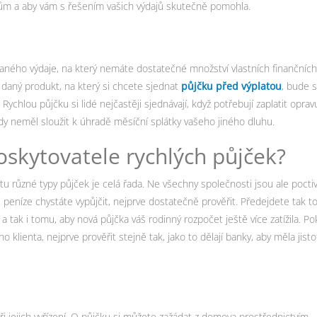
kům a aby vám s řešením vašich výdajů skutečně pomohla.
aného výdaje, na který nemáte dostatečné množství vlastních finančních
ám daný produkt, na který si chcete sjednat
půjčku před výplatou
, bude s
ychlou půjčku si lidé nejčastěji sjednávají, když potřebují zaplatit oprav
y neměl sloužit k úhradě měsíční splátky vašeho jiného dluhu.
oskytovatele rychlých půjček?
tu různé typy půjček je celá řada. Ne všechny společnosti jsou ale poctiv
e peníze chystáte vypůjčit, nejprve dostatečně prověřit. Předejdete tak t
 a tak i tomu, aby nová půjčka váš rodinný rozpočet ještě více zatížila. Po
o klienta, nejprve prověřit stejně tak, jako to dělají banky, aby měla jisto
i jejich vyřízení. O půjčku si můžete zažádat z domova prostřednictvím