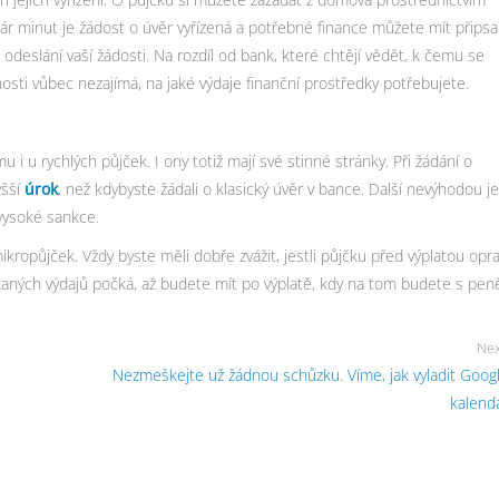
ár minut je žádost o úvěr vyřízená a potřebné finance můžete mít přips
deslání vaší žádosti. Na rozdíl od bank, které chtějí vědět, k čemu se
osti vůbec nezajímá, na jaké výdaje finanční prostředky potřebujete.
i u rychlých půjček. I ony totiž mají své stinné stránky. Při žádání o
yšší
úrok
, než kdybyste žádali o klasický úvěr v bance. Další nevýhodou je
vysoké sankce.
ikropůjček. Vždy byste měli dobře zvážit, jestli půjčku před výplatou opr
kaných výdajů počká, až budete mít po výplatě, kdy na tom budete s pen
Nex
Nezmeškejte už žádnou schůzku. Víme, jak vyladit Goog
kalend