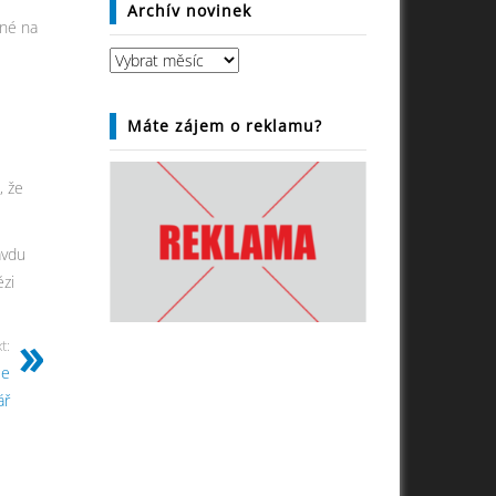
Archív novinek
ané na
Archív
novinek
Máte zájem o reklamu?
, že
avdu
ězi
t:
le
ář