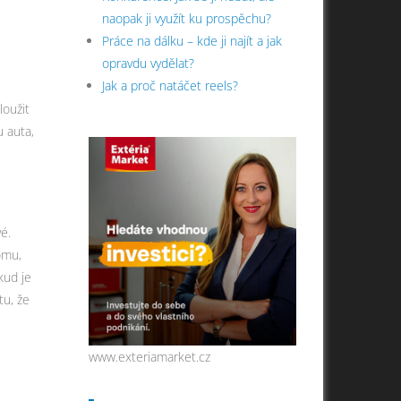
naopak ji využít ku prospěchu?
Práce na dálku – kde ji najít a jak
opravdu vydělat?
Jak a proč natáčet reels?
loužit
u auta,
é.
omu,
kud je
tu, že
www.exteriamarket.cz