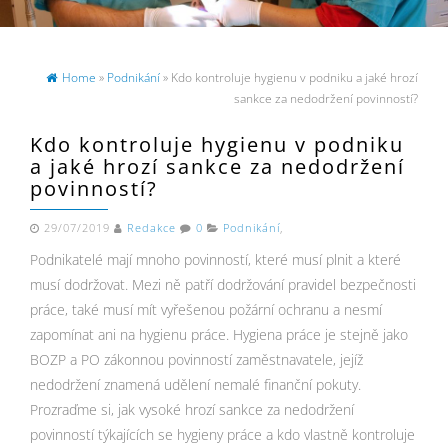
Home
»
Podnikání
» Kdo kontroluje hygienu v podniku a jaké hrozí
sankce za nedodržení povinností?
Kdo kontroluje hygienu v podniku
a jaké hrozí sankce za nedodržení
povinností?
29/07/2019
Redakce
0
Podnikání
,
Podnikatelé mají mnoho povinností, které musí plnit a které
musí dodržovat. Mezi ně patří dodržování pravidel bezpečnosti
práce, také musí mít vyřešenou požární ochranu a nesmí
zapomínat ani na hygienu práce. Hygiena práce je stejně jako
BOZP a PO zákonnou povinností zaměstnavatele, jejíž
nedodržení znamená udělení nemalé finanční pokuty.
Prozraďme si, jak vysoké hrozí sankce za nedodržení
povinností týkajících se hygieny práce a kdo vlastně kontroluje