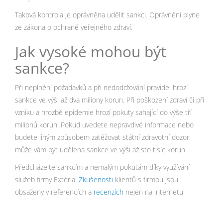
Taková kontrola je oprávněna udělit sankci. Oprávnění plyne
ze zákona o ochraně veřejného zdraví.
Jak vysoké mohou být
sankce?
Při neplnění požadavků a při nedodržování pravidel hrozí
sankce ve výši až dva miliony korun. Při poškození zdraví či při
vzniku a hrozbě epidemie hrozí pokuty sahající do výše tří
milionů korun. Pokud uvedete nepravdivé informace nebo
budete jiným způsobem zatěžovat státní zdravotní dozor,
může vám být udělena sankce ve výši až sto tisíc korun.
Předcházejte sankcím a nemalým pokutám díky využívání
služeb firmy Extéria.
Zkušenosti
klientů s firmou jsou
obsaženy v referencích a
recenzích
nejen na internetu.