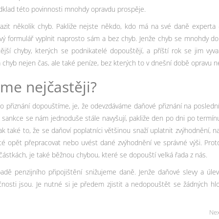
odklad této povinnosti mnohdy opravdu prospěje.
zit několik chyb. Pakliže nejste někdo, kdo má na své daně experta 
vý formulář vyplnit naprosto sám a bez chyb. Jenže chyb se mnohdy do
ější chyby, kterých se podnikatelé dopouštějí, a příští rok se jim vyv
hyb nejen čas, ale také peníze, bez kterých to v dnešní době opravu n
me nejčastěji?
o přiznání dopouštíme, je, že odevzdáváme daňové přiznání na poslední 
sankce se nám jednoduše stále navyšují, pakliže den po dni po termínu
také to, že se daňoví poplatníci většinou snaží uplatnit zvýhodnění, n
té opět přepracovat nebo uvést dané zvýhodnění ve správné výši. Proto
ástkách, je také běžnou chybou, které se dopouští velká řada z nás.
padě penzijního připojištění snižujeme daně. Jenže daňové slevy a úlev
nosti jsou. Je nutné si je předem zjistit a nedopouštět se žádných hl
Nex