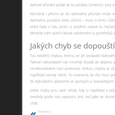
daňové přiznání podat až na začátku července. Jistý 
Nicméně i přesto se do daňového přiznání může vra
daňového poradce nebo účetní – musí si tento růžo
velká řada z nás, proto si pojďme ukázat ty nejčast
Mnohdy nám ušetří takové uvědomění si prohřešků a c
Jakých chyb se dopouští
Tou největší chybou, kterou se při podávání daňovéh
Takové odevzdávání nás mnohdy dovádí do depresí a 
neodevzdáváme tuto povinnost. Velkou chybou je však 
například nemají nárok. To znamená, že vše musí po
že zvýhodnění uplatníme ve vysokých a nepravdivých č
Velké chyby jsou také tehdy, kdy si například v pří
mnohdy podle nás naprosto jiné, než jaké ve skuteč
chyb.
Previous: