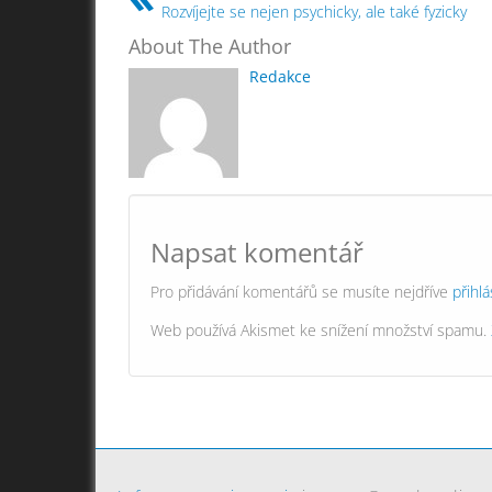
Rozvíjejte se nejen psychicky, ale také fyzicky
About The Author
Redakce
Napsat komentář
Pro přidávání komentářů se musíte nejdříve
přihlá
Web používá Akismet ke snížení množství spamu.