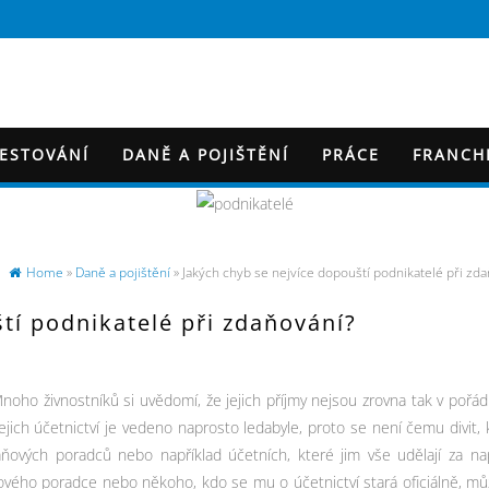
VESTOVÁNÍ
DANĚ A POJIŠTĚNÍ
PRÁCE
FRANCH
Home
»
Daně a pojištění
» Jakých chyb se nejvíce dopouští podnikatelé při zda
tí podnikatelé při zdaňování?
noho živnostníků si uvědomí, že jejich příjmy nejsou zrovna tak v pořád
jich účetnictví je vedeno naprosto ledabyle, proto se není čemu divit, 
aňových poradců nebo například účetních, které jim vše udělají za na
vého poradce nebo někoho, kdo se mu o účetnictví stará oficiálně, mů