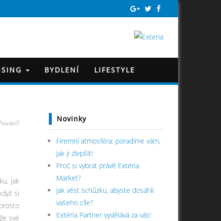
ISING
BYDLENÍ
LIFESTYLE
Novinky
ňování?
Firemní atmosféra: poradíme vám,
jak ji zlepšit!
Proč si vybrat právě Extéria
Market?
ku, jak
Jak vést schůzku, abyste dosáhli
když si
vašeho cíle?
prosto
Extéria Partner vydělává za vás!
že své