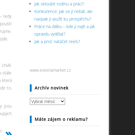
Jak skloubit rodinu a práci?
Konkurence: Jak se jí nebát, ale
– tedy
naopak ji využít ku prospěchu?
pouští
Práce na dálku – kde ji najít a jak
arujme.
opravdu vydělat?
ejde.
Jak a proč natáčet reels?
chvíli.
www.exteriamarket.cz
 stále
a která
že to,
Archív novinek
Archív
y jsou
novinek
oupých
Máte zájem o reklamu?
t: