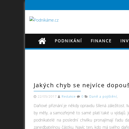
PODNIKÁNÍ
FINANCE
IN
Jakých chyb se nejvíce dopouš
22/05/2017
Redakce
0
Daně a pojištění
,
Daňové přiznání je někdy opravdu šílená záležitost. M
by měly, a samozřejmě to samé platí také u výdajů. Je
podnikatelé na poslední chvilku pronajímají řadu d
zanedbatelnou částku. Navíc ten, kdo má svého daňo