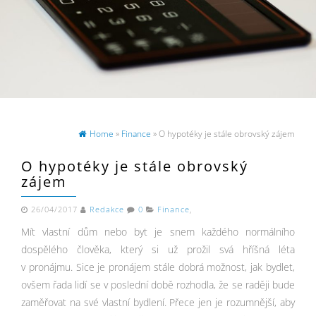
Home
»
Finance
» O hypotéky je stále obrovský zájem
O hypotéky je stále obrovský
zájem
26/04/2017
Redakce
0
Finance
,
Mít vlastní dům nebo byt je snem každého normálního
dospělého člověka, který si už prožil svá hříšná léta
v pronájmu. Sice je pronájem stále dobrá možnost, jak bydlet,
ovšem řada lidí se v poslední době rozhodla, že se raději bude
zaměřovat na své vlastní bydlení. Přece jen je rozumnější, aby