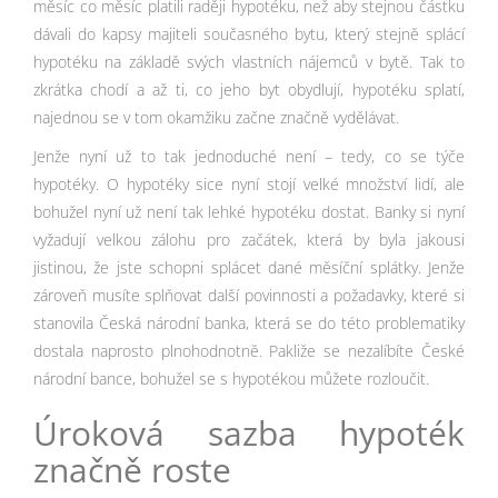
měsíc co měsíc platili raději hypotéku, než aby stejnou částku
dávali do kapsy majiteli současného bytu, který stejně splácí
hypotéku na základě svých vlastních nájemců v bytě. Tak to
zkrátka chodí a až ti, co jeho byt obydlují, hypotéku splatí,
najednou se v tom okamžiku začne značně vydělávat.
Jenže nyní už to tak jednoduché není – tedy, co se týče
hypotéky. O hypotéky sice nyní stojí velké množství lidí, ale
bohužel nyní už není tak lehké hypotéku dostat. Banky si nyní
vyžadují velkou zálohu pro začátek, která by byla jakousi
jistinou, že jste schopni splácet dané měsíční splátky. Jenže
zároveň musíte splňovat další povinnosti a požadavky, které si
stanovila Česká národní banka, která se do této problematiky
dostala naprosto plnohodnotně. Pakliže se nezalíbíte České
národní bance, bohužel se s hypotékou můžete rozloučit.
Úroková sazba hypoték
značně roste