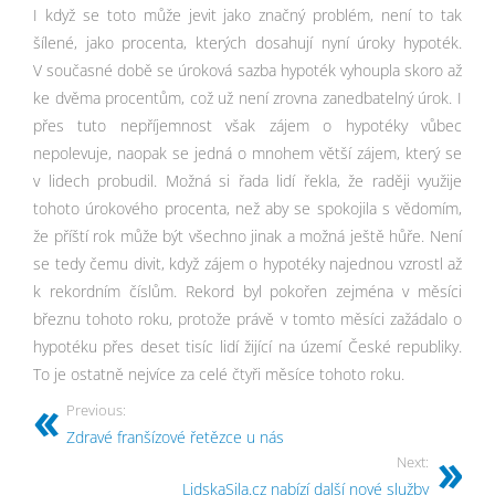
I když se toto může jevit jako značný problém, není to tak
šílené, jako procenta, kterých dosahují nyní úroky hypoték.
V současné době se úroková sazba hypoték vyhoupla skoro až
ke dvěma procentům, což už není zrovna zanedbatelný úrok. I
přes tuto nepříjemnost však zájem o hypotéky vůbec
nepolevuje, naopak se jedná o mnohem větší zájem, který se
v lidech probudil. Možná si řada lidí řekla, že raději využije
tohoto úrokového procenta, než aby se spokojila s vědomím,
že příští rok může být všechno jinak a možná ještě hůře. Není
se tedy čemu divit, když zájem o hypotéky najednou vzrostl až
k rekordním číslům. Rekord byl pokořen zejména v měsíci
březnu tohoto roku, protože právě v tomto měsíci zažádalo o
hypotéku přes deset tisíc lidí žijící na území České republiky.
To je ostatně nejvíce za celé čtyři měsíce tohoto roku.
Previous:
Zdravé franšízové řetězce u nás
Next:
LidskaSila.cz nabízí další nové služby