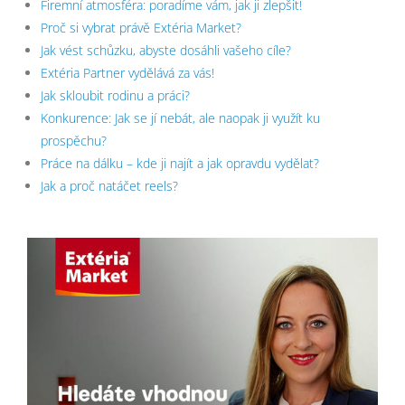
Firemní atmosféra: poradíme vám, jak ji zlepšit!
Proč si vybrat právě Extéria Market?
Jak vést schůzku, abyste dosáhli vašeho cíle?
Extéria Partner vydělává za vás!
Jak skloubit rodinu a práci?
Konkurence: Jak se jí nebát, ale naopak ji využít ku
prospěchu?
Práce na dálku – kde ji najít a jak opravdu vydělat?
Jak a proč natáčet reels?