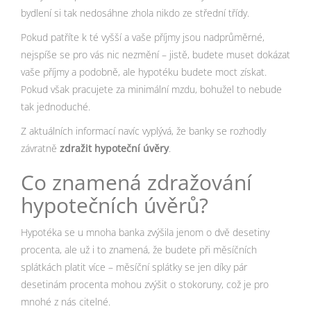
bydlení si tak nedosáhne zhola nikdo ze střední třídy.
Pokud patříte k té vyšší a vaše příjmy jsou nadprůměrné,
nejspíše se pro vás nic nezmění – jistě, budete muset dokázat
vaše příjmy a podobně, ale hypotéku budete moct získat.
Pokud však pracujete za minimální mzdu, bohužel to nebude
tak jednoduché.
Z aktuálních informací navíc vyplývá, že banky se rozhodly
závratně
zdražit hypoteční úvěry
.
Co znamená zdražování
hypotečních úvěrů?
Hypotéka se u mnoha banka zvýšila jenom o dvě desetiny
procenta, ale už i to znamená, že budete při měsíčních
splátkách platit více – měsíční splátky se jen díky pár
desetinám procenta mohou zvýšit o stokoruny, což je pro
mnohé z nás citelné.