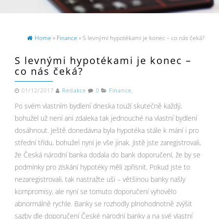
Home
»
Finance
» S levnými hypotékami je konec – co nás čeká?
S levnými hypotékami je konec –
co nás čeká?
01/12/2017
Redakce
0
Finance
,
Po svém vlastním bydlení dneska touží skutečně každý,
bohužel už není ani zdaleka tak jednouché na vlastní bydlení
dosáhnout. Ještě donedávna byla hypotéka stále k mání i pro
střední třídu, bohužel nyní je vše jinak. Jistě jste zaregistrovali,
že Česká národní banka dodala do bank doporučení, že by se
podmínky pro získání hypotéky měli zpřísnit. Pokud jste to
nezaregistrovali, tak nastražte uši – většinou banky našly
kompromisy, ale nyní se tomuto doporučení vyhovělo
abnormálně rychle. Banky se rozhodly plnohodnotně zvýšit
sazby dle doporučení České národní banky a na své vlastní