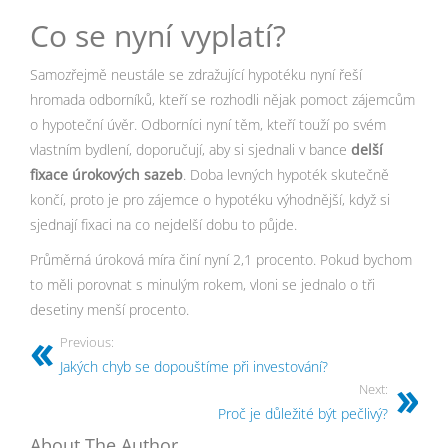
Co se nyní vyplatí?
Samozřejmě neustále se zdražující hypotéku nyní řeší
hromada odborníků, kteří se rozhodli nějak pomoct zájemcům
o hypoteční úvěr. Odborníci nyní těm, kteří touží po svém
vlastním bydlení, doporučují, aby si sjednali v bance
delší
fixace úrokových sazeb
. Doba levných hypoték skutečně
končí, proto je pro zájemce o hypotéku výhodnější, když si
sjednají fixaci na co nejdelší dobu to půjde.
Průměrná úroková míra činí nyní 2,1 procento. Pokud bychom
to měli porovnat s minulým rokem, vloni se jednalo o tři
desetiny menší procento.
Previous:
Jakých chyb se dopouštíme při investování?
Next:
Proč je důležité být pečlivý?
About The Author